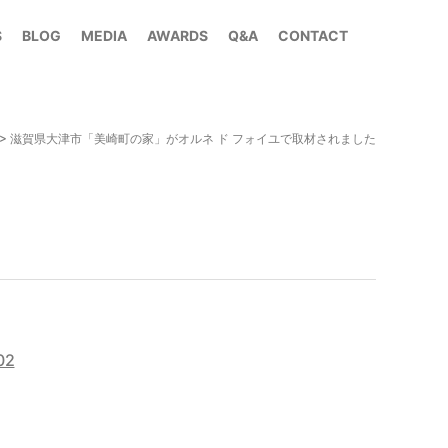
S
BLOG
MEDIA
AWARDS
Q&A
CONTACT
>
滋賀県大津市「美崎町の家」がオルネ ド フォイユで取材されました
02