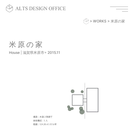
>
WORKS
>
米原の家
米原の家
House
|
滋賀県米原市
+
2015.11