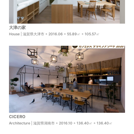
大津の家
House
|
滋賀県大津市
+
2016.06
+
55.89
㎡ +
105.57
㎡
CICERO
Architecture
|
滋賀県湖南市
+
2016.10
+
136.40
㎡ +
136.40
㎡