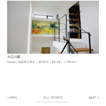
大江の家
House
|
滋賀県大津市
+
2019.11
+
63.34
㎡ +
116.14
㎡
ALL WORKS
< PREV
NEXT >