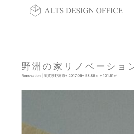
野洲の家リノベーショ
Renovation
|
滋賀県野洲市
+
2017.05
+
53.85
㎡ +
101.51
㎡