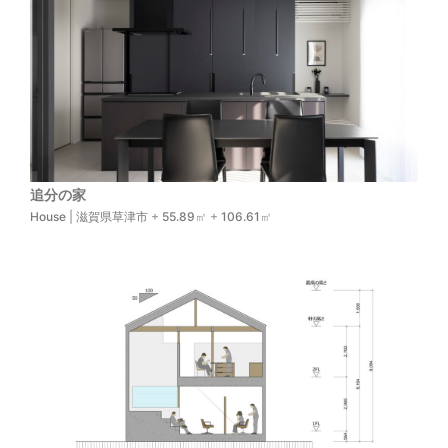
追分の家
House
|
滋賀県草津市
+
55.89
㎡ +
106.61
㎡