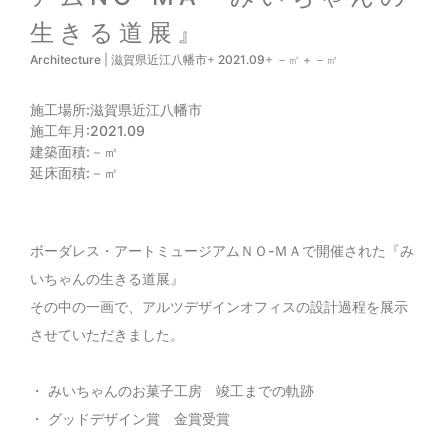
生きる道展』
Architecture
|
滋賀県近江八幡市
+
2021.09
+
－
㎡ +
－
㎡
施工場所:
滋賀県近江八幡市
施工年月:
2021.09
建築面積:
－㎡
延床面積:
－㎡
ボーダレス・アートミュージアムＮＯ-ＭＡで開催された『み
いちゃんの生きる道展』
その中の一画で、アルツデザインオフィスの設計過程を展示
させていただきました。
・ みいちゃんのお菓子工房 竣工までの軌跡
・ グッドデザイン賞 金賞受賞