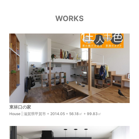
WORKS
東林口の家
House
|
滋賀県甲賀市
+
2014.05
+
56.18
㎡ +
99.83
㎡